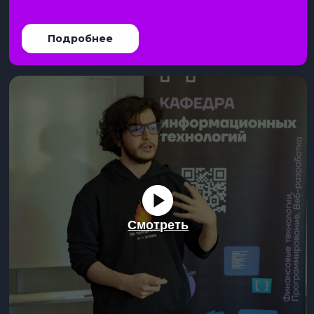
Смотреть
Бизнес-роли
В колледже IThub ты не просто получишь
профессию, а освоишь бизнес-роль!
Бизнес-роль — это комплекс ключевых
компетенций, включающий в себя теоретические
знания и практические умения, необходимые для
достижения профессионального успеха в