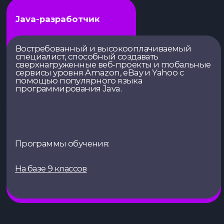
Наполнение программ обучения
каждые полгода пересматриваются и
пересобираются методистами согласно
запросам ИТ-компаний, чтобы студенты
IThub Тула получали актуальные знания
и легче других интегрировались в
рынок труда!
Кафедра программирования и
управления ИТ-продуктом
Программирование
Разработка масштабируемого
корпоративного ПО,