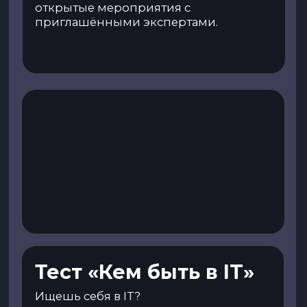
Практика в ведущих
IT-компаниях
Со 2-го курса у тебя будет
практика в колледжеи у IT-
партнёров колледжа.
Работа в диджитал-инкубаторе
IThub
Работаем на колледж и на внешних
заказчиков. Хорошая возможность
получить опыт, наполнить портфолио
и заработать!
Хакатоны и
кейс-лаборатории