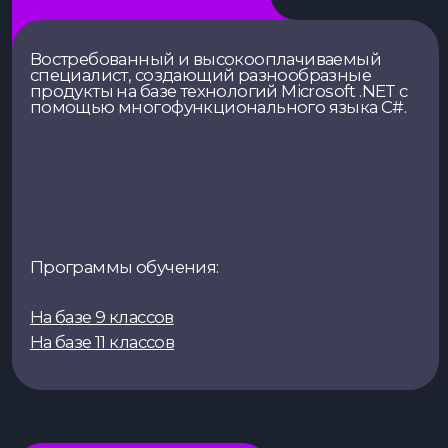
Программы обучения:
На базе 9 классов
На базе 11 классов
Java-разработчик
Востребованный и высокооплачиваемый
специалист, способный создавать
сверхнагруженные веб-проекты и глобальные
сервисы уровня Amazon, eBay и Yahoo с
помощью популярного языка
программирования Java.
Программы обучения:
На базе 9 классов