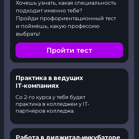
Зона комфорта — что это? Мы не
сидим на месте, участвуем во всех
конкурсах и хакатонах. Там и призы, и
нетворкинг, и опыт!
Преимущества
выпускника
Образование
Диплом государственного образца о
среднем профессиональном
образовании
Диплом о профессиональной